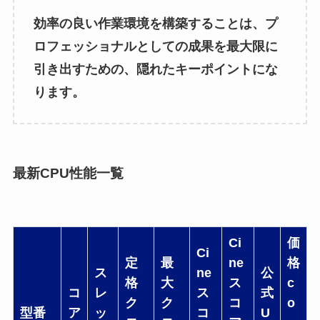
効率の良い作業環境を構築することは、プ
ロフェッショナルとしての成果を最大限に
引き出すための、隠れたキーポイントにな
ります。
最新CPU性能一覧
Ci
価
Ci
定
最
ne
格
ス
ne
公
格
大
ス
c
コ
レ
ス
式
ク
ク
コ
o
型番
ア
ッ
コ
U