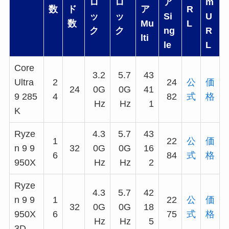
ロ
ロ
ア
m
数
ド
ア
R
ッ
ッ
Si
U
数
Mu
L
ク
ク
ng
R
lti
le
L
Core
3.2
5.7
43
Ultra
2
24
公
価
24
0G
0G
41
9 285
4
82
式
格
Hz
Hz
1
K
Ryze
4.3
5.7
43
1
22
公
価
n 9 9
32
0G
0G
16
6
84
式
格
950X
Hz
Hz
2
Ryze
4.3
5.7
42
n 9 9
1
22
公
価
32
0G
0G
18
950X
6
75
式
格
Hz
Hz
5
3D