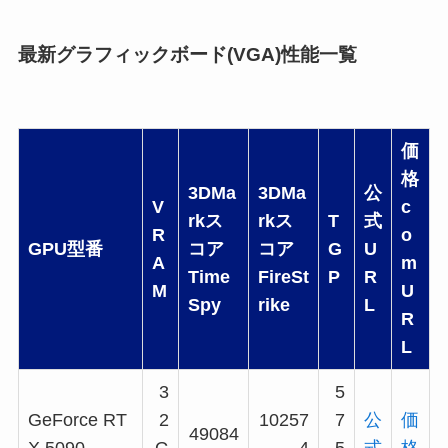
最新グラフィックボード(VGA)性能一覧
価
格
3DMa
3DMa
公
V
c
rkス
rkス
T
式
R
o
GPU型番
コア
コア
G
U
A
m
Time
FireSt
P
R
M
U
Spy
rike
L
R
L
3
5
GeForce RT
2
10257
7
公
価
49084