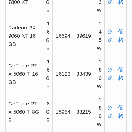
7800 XT
G
3
式
格
B
W
1
1
Radeon RX
6
4
公
価
9060 XT 16
16694
39619
G
5
式
格
GB
B
W
1
1
GeForce RT
6
8
公
価
X 5060 Ti 16
16123
38439
G
0
式
格
GB
B
W
1
GeForce RT
8
8
公
価
X 5060 Ti 8G
G
15984
38215
0
式
格
B
B
W