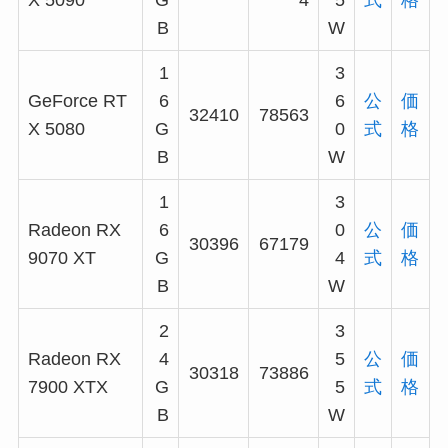
X 5090
G
4
5
式
格
B
W
1
3
GeForce RT
6
6
公
価
32410
78563
X 5080
G
0
式
格
B
W
1
3
Radeon RX
6
0
公
価
30396
67179
9070 XT
G
4
式
格
B
W
2
3
Radeon RX
4
5
公
価
30318
73886
7900 XTX
G
5
式
格
B
W