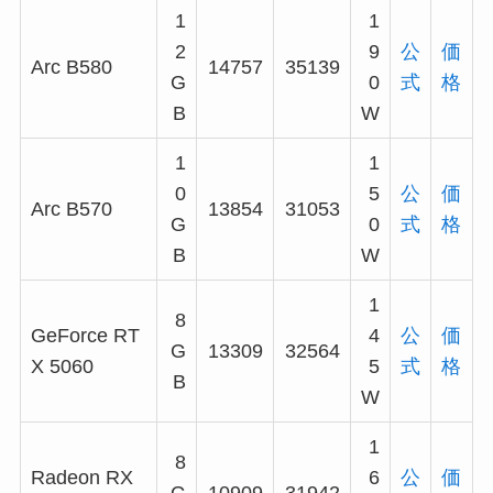
1
1
2
9
公
価
Arc B580
14757
35139
G
0
式
格
B
W
1
1
0
5
公
価
Arc B570
13854
31053
G
0
式
格
B
W
1
8
GeForce RT
4
公
価
G
13309
32564
X 5060
5
式
格
B
W
1
8
Radeon RX
6
公
価