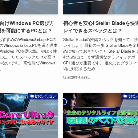
けWindows PC選び方
初心者も安心! Stellar Bladeを
理を可能にするPCとは？
レイできるスペックとは？
すめのWindows&nbsp;PCの
Stellar Bladeの推奨スペックを知って
Windows&nbsp;PCを選ぶ理由
レイしよう 最初の一歩 Stellar Bladeを
indows PCを選ぶ際、やはり性
めに知っておきたいこと Stellar Blade
せん。 ただスペックだけが高け
むためには、まず適切なグラフィックボ
ないです。 高性能なWindows
CPU選びが重要です。 進化したグラフィ
...
術に対応するため...
2026年4月29日
BTOパソコン
BTO