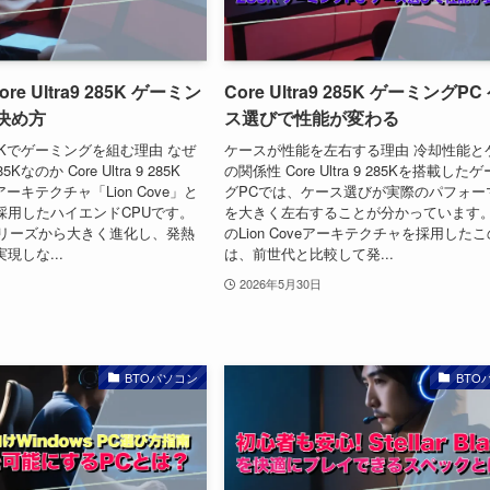
e Ultra9 285K ゲーミン
Core Ultra9 285K ゲーミングPC
決め方
ス選びで性能が変わる
 9 285Kでゲーミングを組む理由 なぜ
ケースが性能を左右する理由 冷却性能と
285Kなのか Core Ultra 9 285K
の関係性 Core Ultra 9 285Kを搭載した
アーキテクチャ「Lion Cove」と
グPCでは、ケース選びが実際のパフォー
」を採用したハイエンドCPUです。
を大きく左右することが分かっています。
i9シリーズから大きく進化し、発熱
のLion Coveアーキテクチャを採用したこ
現しな...
は、前世代と比較して発...
2026年5月30日
BTOパソコン
BTO