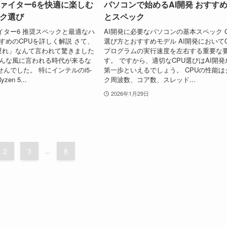
ァイター6を快適に楽しむ
パソコンで始めるAI開発 おすす
ク選び
とスペック
イター6 推奨スペックと最適なハ
AI開発に必要なパソコンの基本スペック 
すめのCPUを詳しく解説 さて、
選び方とおすすめモデル AI開発において
代遅れ」なんて言われて驚きました
プログラムの実行速度を左右する重要な
そんな風に言われる時代が来るな
す。 ですから、適切なCPU選びはAI開
んでした。 特にインテルのi5-
第一歩といえるでしょう。 CPUの性能は
zen 5...
ク周波数、コア数、スレッド...
2026年1月29日
2
3
...
8