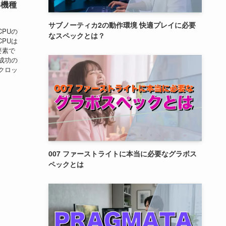
め機種
サブノーティカ2の動作環境 快適プレイに必要
CPUの
なスペックとは？
CPUは
要素で
発成功の
クロッ
007 ファーストライトに本当に必要なグラボス
ペックとは