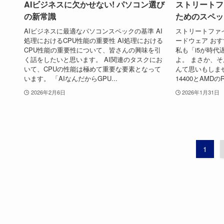
AIビジネスに欠かせない! パソコン選び
ストリートフ
の新常識
ためのスペッ
AIビジネスに最適なパソコンスペックの基準 AI
ストリートファ
処理におけるCPU性能の重要性 AI処理における
ードウェア おす
CPU性能の重要性について、皆さんの興味を引
私も「i5が時
く話をしたいと思います。 AI関連のタスクにお
よ。 まさか、
いて、CPUの性能は極めて重要な要素となって
んて思いもしませ
います。 「AIなんだからGPU...
14400とAMDのRy
2026年2月6日
2026年1月31日
1