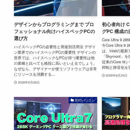
デザインからプログラミングまで プロ
初心者向け Cor
フェッショナル向けハイスペックPCの
グPC 構成の
選び方
Core Ultra
今Core Ultra 9 
ハイスペックPCの必要性と用途別活用法 デザイ
は、Intelの最新
ン業界でのハイスペックPCの重要性 デザインの
「Skymont
世界では、ハイスペックなPCが持つ重要性は他
従来のCore 
の業種と比べても格段に高いといえるでしょう。
抑制と静音化を実
なぜなら、デザイナーが使うソフトウェアは非常
にリソースを消費する...
2026年6月24日
2026年6月26日
BTOパソコン