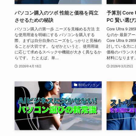
パソコン購入のツボ 性能と価格を両立
予算別 Core 
させるための秘訣
PC 賢い選
パソコン購入の第一歩 ニーズを見極める方法 主
Core Ultra
な使用用途を明確にする パソコンを購入する
なのか 最新ア
際、まずは自分自身のニーズをしっかりと見極め
Core Ultra
ることが大切です。 なぜかというと、使用用途
討している方に
に応じて求めるスペックや機能が大きく異なるか
価格のバランス
らです。 たとえば、単...
材料になります。 Li
2026年4月18日
2026年3月25日
BTOパソコン