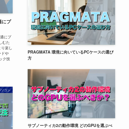
快適にプ
、快適にプ
楽しむた
をより楽し
PRAGMATA 環境に向いているPCケースの選び
ードや
方
ック技
パソコン
サブノーティカ2の動作環境 どのGPUを選ぶべ