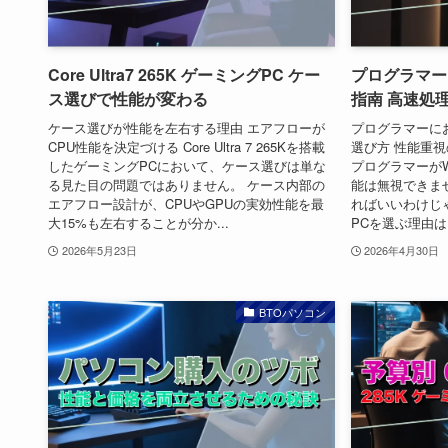
Core Ultra7 265K ゲーミングPC ケー
プログラマー向
ス選びで性能が変わる
指南 高速処
ケース選びが性能を左右する理由 エアフローが
プログラマーにおす
CPU性能を決定づける Core Ultra 7 265Kを搭載
選び方 性能重視の
したゲーミングPCにおいて、ケース選びは単な
プログラマーがW
る見た目の問題ではありません。 ケース内部の
能は無視できま
エアフロー設計が、CPUやGPUの実効性能を最
ればいいわけじゃ
大15%も左右することが分か...
PCを選ぶ理由は、
2026年5月23日
2026年4月30日
BTOパソコン