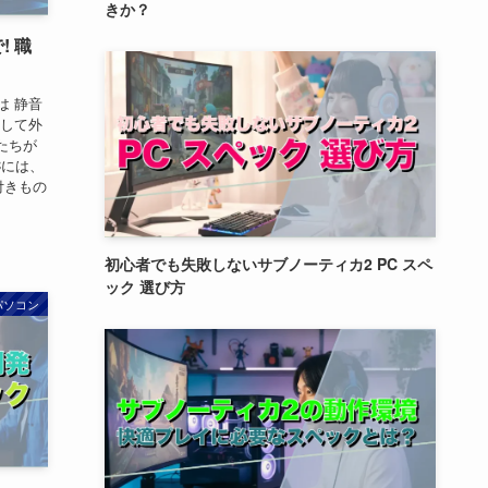
きか？
! 職
は 静音
決して外
たちが
Cには、
付きもの
初心者でも失敗しないサブノーティカ2 PC スペ
ック 選び方
パソコン