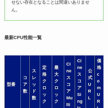
せない存在となることは間違いありませ
ん。
最新CPU性能一覧
Ci
価
Ci
定
最
ne
格
ス
ne
公
格
大
ス
c
コ
レ
ス
式
ク
ク
コ
o
型番
ア
ッ
コ
U
ロ
ロ
ア
m
数
ド
ア
R
ッ
ッ
Si
U
数
Mu
L
ク
ク
ng
R
lti
le
L