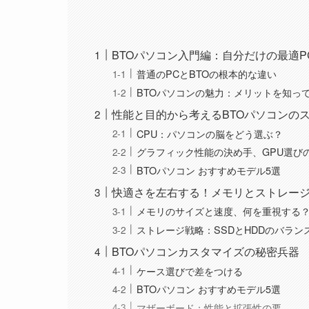
BTOパソコン入門編：自分だけの最適
普通のPCとBTOの根本的な違い
BTOパソコンの魅力：メリットを知っ
性能と目的から考えるBTOパソコンの
CPU：パソコンの脳をどう選ぶ？
グラフィック性能の決め手、GPU選び
BTOパソコン おすすめモデル5選
快適さを左右する！メモリとストレー
メモリのサイズと速度、何を重視する
ストレージ戦略：SSDとHDDのバラン
BTOパソコンカスタマイズの秘密兵器
ケース選びで差をつける
BTOパソコン おすすめモデル5選
マザーボード：性能と拡張性の要