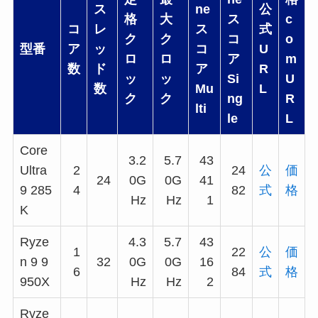
ス
ne
公
格
大
ス
c
コ
レ
ス
式
ク
ク
コ
o
型番
ア
ッ
コ
U
ロ
ロ
ア
m
数
ド
ア
R
ッ
ッ
Si
U
数
Mu
L
ク
ク
ng
R
lti
le
L
Core
3.2
5.7
43
Ultra
2
24
公
価
24
0G
0G
41
9 285
4
82
式
格
Hz
Hz
1
K
Ryze
4.3
5.7
43
1
22
公
価
n 9 9
32
0G
0G
16
6
84
式
格
950X
Hz
Hz
2
Ryze