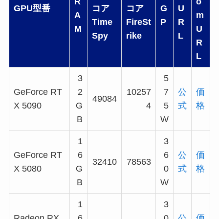
R
o
GPU型番
コア
コア
G
U
A
m
Time
FireSt
P
R
M
U
Spy
rike
L
R
L
3
5
GeForce RT
2
10257
7
公
価
49084
X 5090
G
4
5
式
格
B
W
1
3
GeForce RT
6
6
公
価
32410
78563
X 5080
G
0
式
格
B
W
1
3
Radeon RX
6
0
公
価