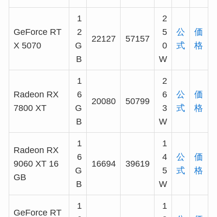
1
2
GeForce RT
2
5
公
価
22127
57157
X 5070
G
0
式
格
B
W
1
2
Radeon RX
6
6
公
価
20080
50799
7800 XT
G
3
式
格
B
W
1
1
Radeon RX
6
4
公
価
9060 XT 16
16694
39619
G
5
式
格
GB
B
W
1
1
GeForce RT