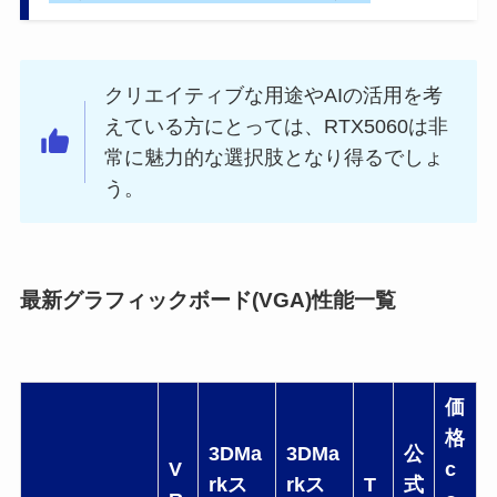
クリエイティブな用途やAIの活用を考
えている方にとっては、RTX5060は非
常に魅力的な選択肢となり得るでしょ
う。
最新グラフィックボード(VGA)性能一覧
価
格
3DMa
3DMa
公
V
c
rkス
rkス
T
式