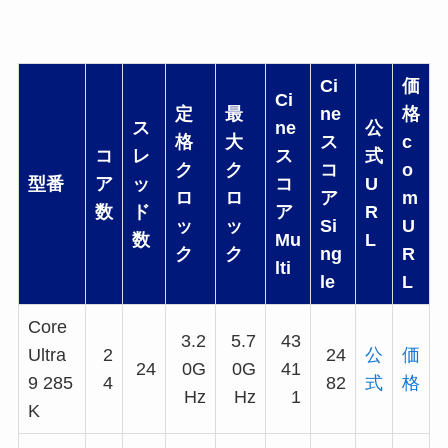
Ci
価
Ci
定
最
ne
格
ス
ne
公
格
大
ス
c
コ
レ
ス
式
ク
ク
コ
o
型番
ア
ッ
コ
U
ロ
ロ
ア
m
数
ド
ア
R
ッ
ッ
Si
U
数
Mu
L
ク
ク
ng
R
lti
le
L
Core
3.2
5.7
43
Ultra
2
24
公
価
24
0G
0G
41
9 285
4
82
式
格
Hz
Hz
1
K