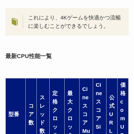
これにより、4Kゲームを快適かつ流暢
に楽しむことができるでしょう。
最新CPU性能一覧
Ci
価
Ci
定
最
ne
格
ス
ne
公
格
大
ス
c
コ
レ
ス
式
ク
ク
コ
o
型番
ア
ッ
コ
U
ロ
ロ
ア
m
数
ド
ア
R
ッ
ッ
Si
U
数
Mu
L