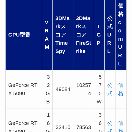
価
格
3DMa
3DMa
公
V
c
rkス
rkス
T
式
R
o
GPU型番
コア
コア
G
U
A
m
Time
FireSt
P
R
M
U
Spy
rike
L
R
L
3
5
GeForce RT
2
10257
7
公
価
49084
X 5090
G
4
5
式
格
B
W
1
3
GeForce RT
6
6
公
価
32410
78563
X 5080
G
0
式
格