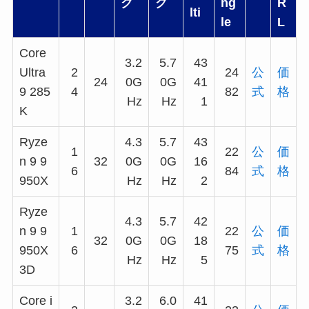
ク
ク
ng
R
lti
le
L
Core
3.2
5.7
43
Ultra
2
24
公
価
24
0G
0G
41
9 285
4
82
式
格
Hz
Hz
1
K
Ryze
4.3
5.7
43
1
22
公
価
n 9 9
32
0G
0G
16
6
84
式
格
950X
Hz
Hz
2
Ryze
4.3
5.7
42
n 9 9
1
22
公
価
32
0G
0G
18
950X
6
75
式
格
Hz
Hz
5
3D
Core i
3.2
6.0
41