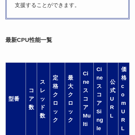
支援することができます。
最新CPU性能一覧
Ci
価
Ci
定
最
ne
格
ス
ne
公
格
大
ス
c
コ
レ
ス
式
ク
ク
コ
o
型番
ア
ッ
コ
U
ロ
ロ
ア
m
数
ド
ア
R
ッ
ッ
Si
U
数
Mu
L
ク
ク
ng
R
lti
le
L