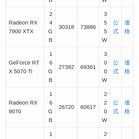
B
W
2
3
Radeon RX
4
5
公
価
30318
73886
7900 XTX
G
5
式
格
B
W
1
3
GeForce RT
6
0
公
価
27382
69361
X 5070 Ti
G
0
式
格
B
W
1
2
Radeon RX
6
2
公
価
26720
60617
9070
G
0
式
格
B
W
1
2