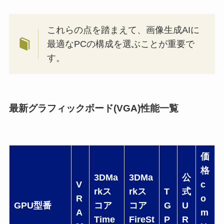
これらの点を踏まえて、画像生成AIに
最適なPCの構成を選ぶことが重要で
す。
最新グラフィックボード(VGA)性能一覧
価
格
3DMa
3DMa
公
V
c
rkス
rkス
T
式
R
o
GPU型番
コア
コア
G
U
A
m
Time
FireSt
P
R