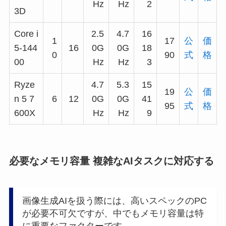
Hz
Hz
2
3D
Core i
2.5
4.7
16
1
17
公
価
5-144
16
0G
0G
18
0
90
式
格
00
Hz
Hz
3
Ryze
4.7
5.3
15
19
公
価
n 5 7
6
12
0G
0G
41
95
式
格
600X
Hz
Hz
9
必要なメモリ容量 複雑なAIタスクに対応する
画像生成AIを扱う際には、高いスペックのPC
が必要不可欠ですが、中でもメモリ容量は特
に重要なファクターです。