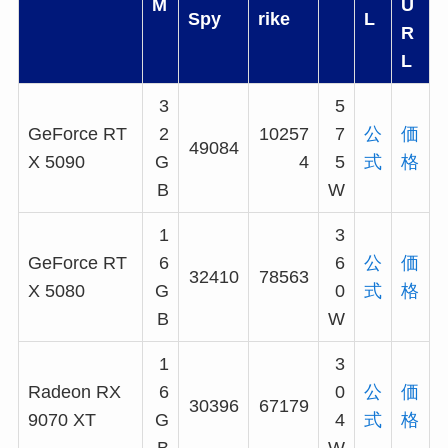
M
U
Spy
rike
L
R
L
3
5
GeForce RT
2
10257
7
公
価
49084
X 5090
G
4
5
式
格
B
W
1
3
GeForce RT
6
6
公
価
32410
78563
X 5080
G
0
式
格
B
W
1
3
Radeon RX
6
0
公
価
30396
67179
9070 XT
G
4
式
格