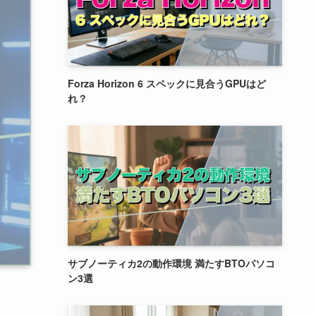
Forza Horizon 6 スペックに見合うGPUはど
れ？
サブノーティカ2の動作環境 満たすBTOパソコ
ン3選