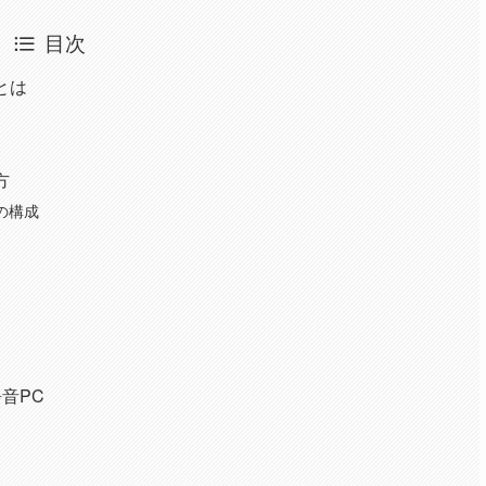
目次
とは
方
の構成
音PC