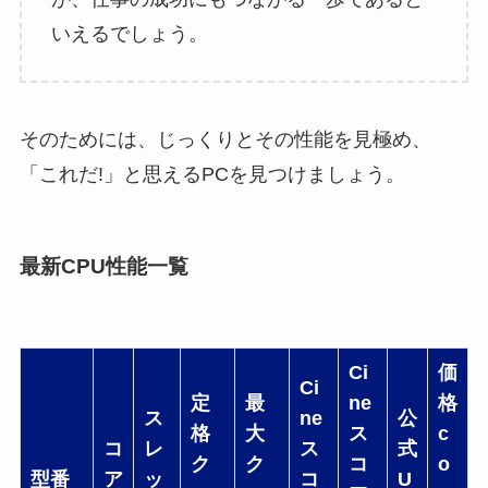
いえるでしょう。
そのためには、じっくりとその性能を見極め、
「これだ!」と思えるPCを見つけましょう。
最新CPU性能一覧
Ci
価
Ci
定
最
ne
格
ス
ne
公
格
大
ス
c
コ
レ
ス
式
ク
ク
コ
o
型番
ア
ッ
コ
U