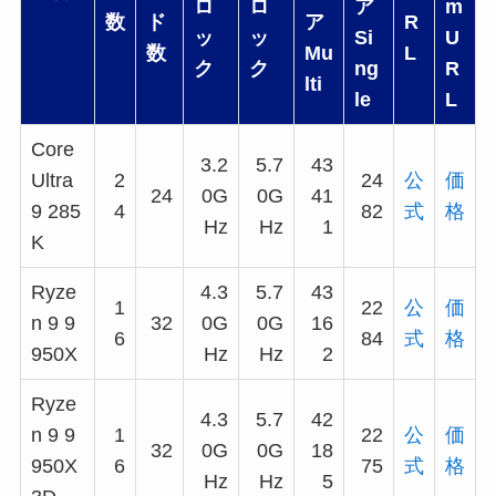
ロ
ロ
ア
m
数
ド
ア
R
ッ
ッ
Si
U
数
Mu
L
ク
ク
ng
R
lti
le
L
Core
3.2
5.7
43
Ultra
2
24
公
価
24
0G
0G
41
9 285
4
82
式
格
Hz
Hz
1
K
Ryze
4.3
5.7
43
1
22
公
価
n 9 9
32
0G
0G
16
6
84
式
格
950X
Hz
Hz
2
Ryze
4.3
5.7
42
n 9 9
1
22
公
価
32
0G
0G
18
950X
6
75
式
格
Hz
Hz
5