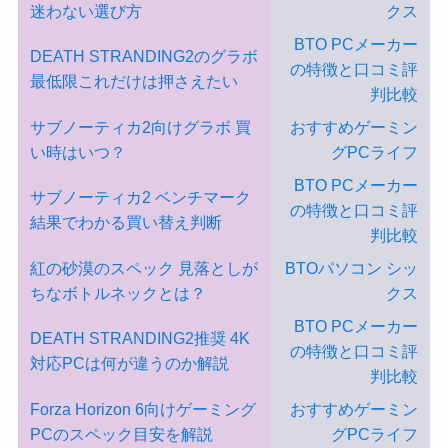
迷わない選び方
クス
BTO PCメーカー
DEATH STRANDING2のグラボ
の特徴と口コミ評
最低限これだけは押さえたい
判比較
サブノーティカ2向けグラボ 買
おすすめゲーミン
い時はいつ？
グPCライフ
BTO PCメーカー
サブノーティカ2 ベンチマーク
の特徴と口コミ評
結果でわかる買い替え判断
判比較
紅の砂漠のスペック 見落としが
BTOパソコン シッ
ちなボトルネックとは？
クス
BTO PCメーカー
DEATH STRANDING2推奨 4K
の特徴と口コミ評
対応PCは何が違うのか解説
判比較
Forza Horizon 6向けゲーミング
おすすめゲーミン
PCのスペック目安を解説
グPCライフ