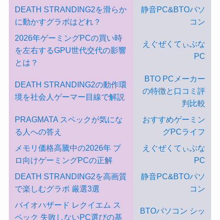
DEATH STRANDING2を滑らか
静音PC&BTOパソ
に動かすグラボはどれ？
コン
2026年ゲーミングPCの買い時
えぐぜくてぃぶな
を左右するGPU世代交代の影響
PC
とは？
BTO PCメーカー
DEATH STRANDING2の動作環
の特徴と口コミ評
境を社会人ゲーマー目線で解説
判比較
PRAGMATA スペックが気にな
おすすめゲーミン
る人への答え
グPCライフ
メモリ価格高騰中の2026年 プ
えぐぜくてぃぶな
ロ向けゲーミングPCの正解
PC
DEATH STRANDING2を高画質
静音PC&BTOパソ
で楽しむグラボ 厳選3選
コン
バイオハザード レクイエム ス
BTOパソコン シッ
ペック 失敗しないPC選びの基