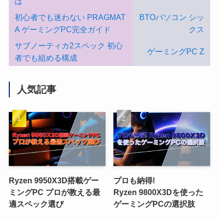
は
初心者でも迷わない PRAGMAT
BTOパソコン シッ
A ゲーミングPC完全ガイド
クス
サブノーティカ2スペック 初心
ゲーミングPC Z
者でも組める構成
人気記事
Ryzen 9950X3D搭載ゲー
プロも納得!
ミングPC プロが教える最
Ryzen 9800X3Dを使った
適スペック選び
ゲーミングPCの選択肢