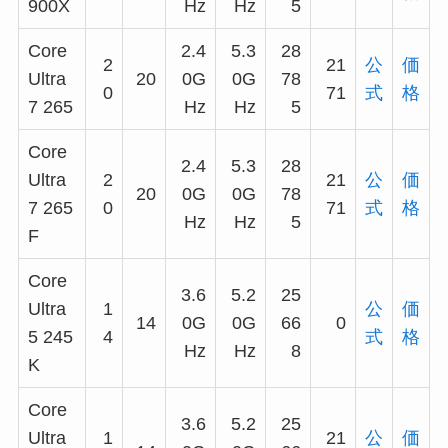
900X
Hz
Hz
5
Core
2.4
5.3
28
2
21
公
価
Ultra
20
0G
0G
78
0
71
式
格
7 265
Hz
Hz
5
Core
2.4
5.3
28
Ultra
2
21
公
価
20
0G
0G
78
7 265
0
71
式
格
Hz
Hz
5
F
Core
3.6
5.2
25
Ultra
1
公
価
14
0G
0G
66
0
5 245
4
式
格
Hz
Hz
8
K
Core
3.6
5.2
25
Ultra
1
21
公
価