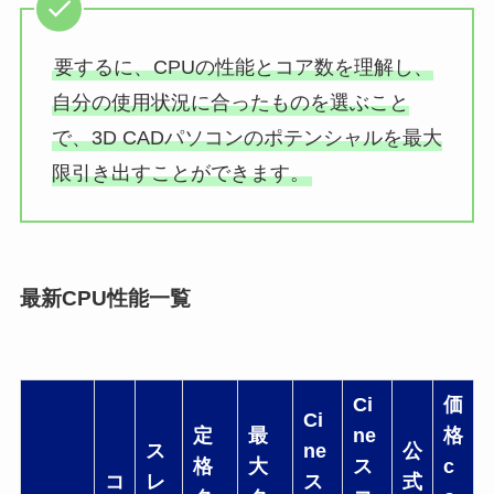
要するに、CPUの性能とコア数を理解し、
自分の使用状況に合ったものを選ぶこと
で、3D CADパソコンのポテンシャルを最大
限引き出すことができます。
最新CPU性能一覧
Ci
価
Ci
定
最
ne
格
ス
ne
公
格
大
ス
c
コ
レ
ス
式