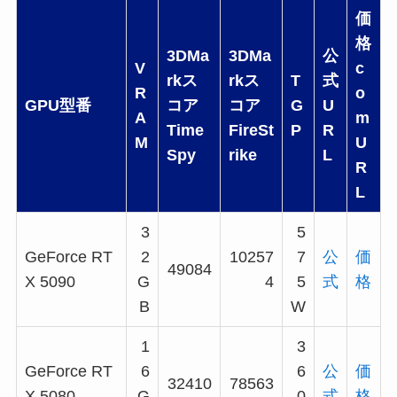
価
格
3DMa
3DMa
公
V
c
rkス
rkス
T
式
R
o
GPU型番
コア
コア
G
U
A
m
Time
FireSt
P
R
M
U
Spy
rike
L
R
L
3
5
GeForce RT
2
10257
7
公
価
49084
X 5090
G
4
5
式
格
B
W
1
3
GeForce RT
6
6
公
価
32410
78563
X 5080
G
0
式
格