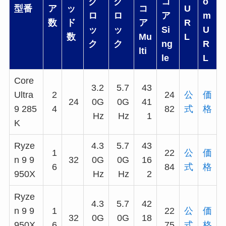
ク
ク
コ
o
型番
ア
ッ
コ
U
ロ
ロ
ア
m
数
ド
ア
R
ッ
ッ
Si
U
数
Mu
L
ク
ク
ng
R
lti
le
L
Core
3.2
5.7
43
Ultra
2
24
公
価
24
0G
0G
41
9 285
4
82
式
格
Hz
Hz
1
K
Ryze
4.3
5.7
43
1
22
公
価
n 9 9
32
0G
0G
16
6
84
式
格
950X
Hz
Hz
2
Ryze
4.3
5.7
42
n 9 9
1
22
公
価
32
0G
0G
18
950X
6
75
式
格