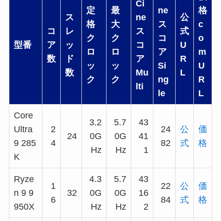
Ci
定
最
ne
格
ス
ne
公
格
大
ス
c
コ
レ
ス
式
ク
ク
コ
o
型番
ア
ッ
コ
U
ロ
ロ
ア
m
数
ド
ア
R
ッ
ッ
Si
U
数
Mu
L
ク
ク
ng
R
lti
le
L
Core
3.2
5.7
43
Ultra
2
24
公
価
24
0G
0G
41
9 285
4
82
式
格
Hz
Hz
1
K
Ryze
4.3
5.7
43
1
22
公
価
n 9 9
32
0G
0G
16
6
84
式
格
950X
Hz
Hz
2