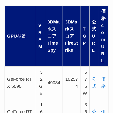
価
格
3DMa
3DMa
公
V
c
rkス
rkス
T
式
R
o
GPU型番
コア
コア
G
U
A
m
Time
FireSt
P
R
M
U
Spy
rike
L
R
L
3
5
GeForce RT
2
10257
7
公
価
49084
X 5090
G
4
5
式
格
B
W
1
3
GeForce RT
6
6
公
価