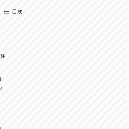
目次
抜群
選
ぶ
選