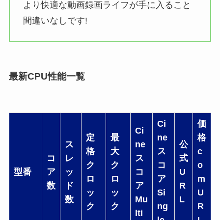
より快適な動画録画ライフが手に入ること
間違いなしです!
最新CPU性能一覧
Ci
価
Ci
定
最
ne
格
ス
ne
公
格
大
ス
c
コ
レ
ス
式
ク
ク
コ
o
型番
ア
ッ
コ
U
ロ
ロ
ア
m
数
ド
ア
R
ッ
ッ
Si
U
数
Mu
L
ク
ク
ng
R
lti