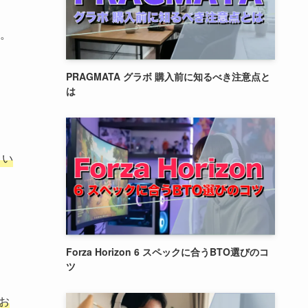
。
PRAGMATA グラボ 購入前に知るべき注意点と
は
とい
。
Forza Horizon 6 スペックに合うBTO選びのコ
ツ
お