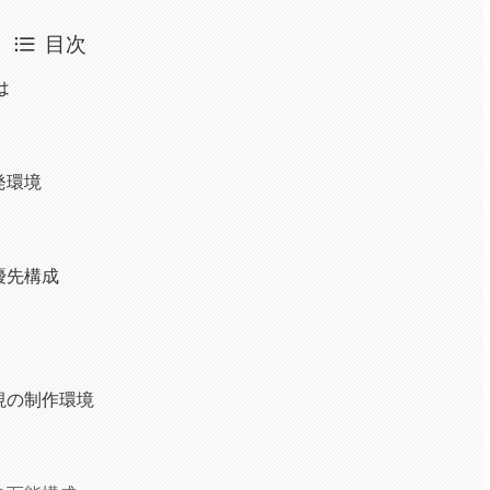
目次
は
発環境
優先構成
視の制作環境