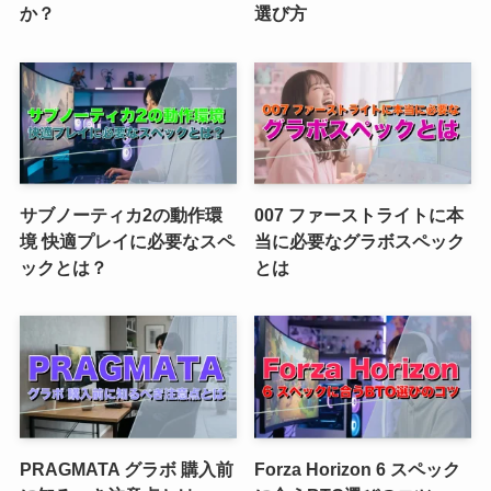
か？
選び方
サブノーティカ2の動作環
007 ファーストライトに本
境 快適プレイに必要なスペ
当に必要なグラボスペック
ックとは？
とは
PRAGMATA グラボ 購入前
Forza Horizon 6 スペック