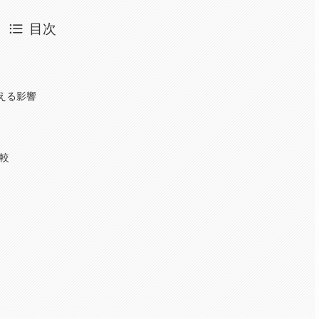
目次
与える影響
比較