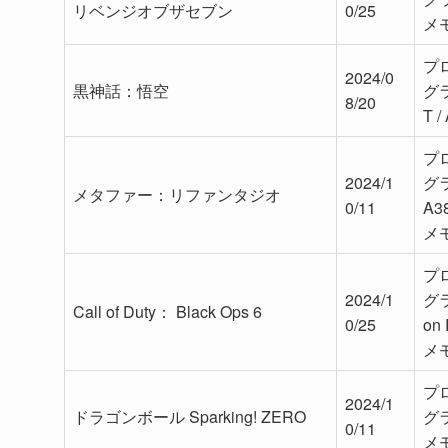
リベンジオブザセブン
0/25
メモ
プロ
2024/0
黒神話：悟空
グラ
8/20
T /
プロ
2024/1
グラ
メタファー：リファンタジオ
0/11
A3
メモ
プロ
2024/1
グラ
Call of Duty： Black Ops 6
0/25
on
メモ
プロ
2024/1
ドラゴンボール Sparking! ZERO
グラ
0/11
メモ