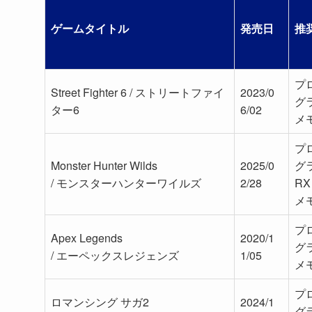
ゲームタイトル
発売日
推
プロ
Street Fighter 6 / ストリートファイ
2023/0
グラ
ター6
6/02
メモ
プロ
Monster Hunter Wilds
2025/0
グラ
/ モンスターハンターワイルズ
2/28
RX
メモ
プロ
Apex Legends
2020/1
グラ
/ エーペックスレジェンズ
1/05
メモ
プロ
ロマンシング サガ2
2024/1
グラ