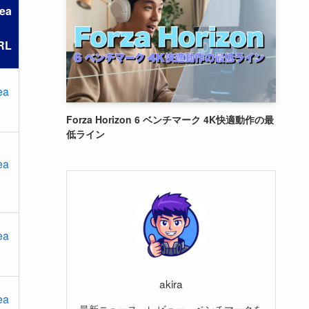
ea
RL
ea
Forza Horizon 6 ベンチマーク 4K快適動作の最
低ライン
ea
ea
akira
ea
最新ニュース、レビュー、ベンチマークを