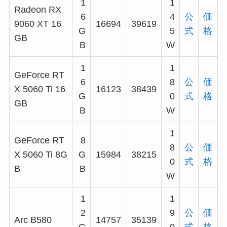
1
1
Radeon RX
6
4
公
価
9060 XT 16
16694
39619
G
5
式
格
GB
B
W
1
1
GeForce RT
6
8
公
価
X 5060 Ti 16
16123
38439
G
0
式
格
GB
B
W
1
GeForce RT
8
8
公
価
X 5060 Ti 8G
G
15984
38215
0
式
格
B
B
W
1
1
2
9
公
価
Arc B580
14757
35139