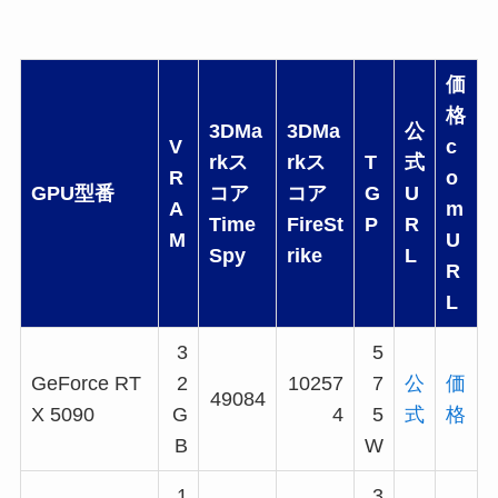
価
格
3DMa
3DMa
公
V
c
rkス
rkス
T
式
R
o
GPU型番
コア
コア
G
U
A
m
Time
FireSt
P
R
M
U
Spy
rike
L
R
L
3
5
GeForce RT
2
10257
7
公
価
49084
X 5090
G
4
5
式
格
B
W
1
3