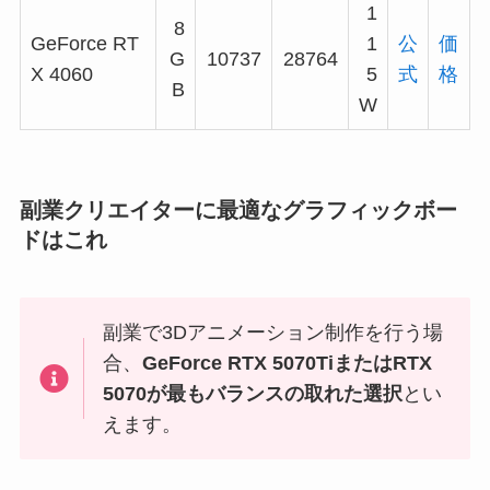
1
8
GeForce RT
1
公
価
G
10737
28764
X 4060
5
式
格
B
W
副業クリエイターに最適なグラフィックボー
ドはこれ
副業で3Dアニメーション制作を行う場
合、
GeForce RTX 5070TiまたはRTX
5070が最もバランスの取れた選択
とい
えます。