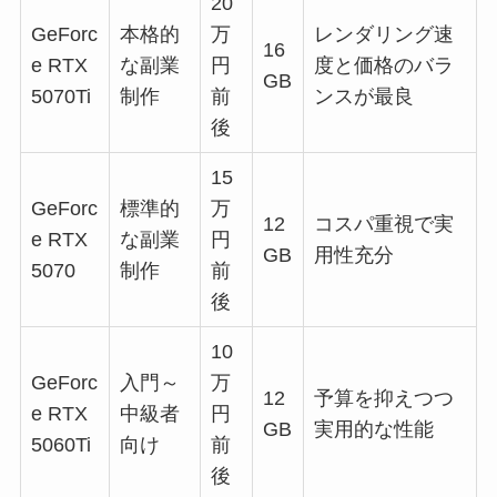
20
GeForc
本格的
万
レンダリング速
16
e RTX
な副業
円
度と価格のバラ
GB
5070Ti
制作
前
ンスが最良
後
15
GeForc
標準的
万
12
コスパ重視で実
e RTX
な副業
円
GB
用性充分
5070
制作
前
後
10
GeForc
入門～
万
12
予算を抑えつつ
e RTX
中級者
円
GB
実用的な性能
5060Ti
向け
前
後