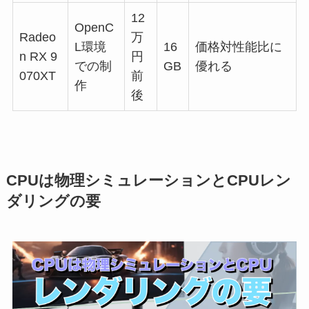
12
OpenC
Radeo
万
L環境
16
価格対性能比に
n RX 9
円
での制
GB
優れる
070XT
前
作
後
CPUは物理シミュレーションとCPUレン
ダリングの要