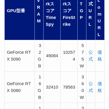
V
c
rkス
rkス
T
式
R
o
GPU型番
コア
コア
G
U
A
m
Time
FireSt
P
R
M
U
Spy
rike
L
R
L
3
5
GeForce RT
2
10257
7
公
価
49084
X 5090
G
4
5
式
格
B
W
1
3
GeForce RT
6
6
公
価
32410
78563
X 5080
G
0
式
格
B
W
1
3