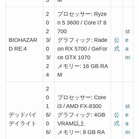
2
プロセッサー: Ryze
0
n 5 3600 / Core i7 8
2
700
st
BIOHAZAR
3/
グラフィック: Rade
公
e
D RE:4
0
on RX 5700 / GeFor
式
a
3/
ce GTX 1070
m
2
メモリー: 16 GB RA
4
M
2
0
プロセッサー: Core
1
i3 / AMD FX-8300
st
デッドバイ
6/
グラフィック: 4GB
公
e
デイライト
0
VRAM以上
式
a
6/
メモリー: 8 GB RA
m