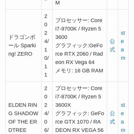
M
2
プロセッサー: Core
0
i7-9700K / Ryzen 5
2
st
ドラゴンボ
3600
4/
公
e
ール Sparki
グラフィック:GeFo
1
式
a
ng! ZERO
rce RTX 2060 / Rad
0/
m
eon RX Vega 64
1
メモリ: 16 GB RAM
1
2
プロセッサー: Core
0
i7-8700K / Ryzen 5
ELDEN RIN
2
3600X
st
G SHADOW
4/
グラフィック: GeFo
公
e
OF THE ER
0
rce GTX 1070 / RA
式
a
DTREE
6/
DEON RX VEGA 56
m