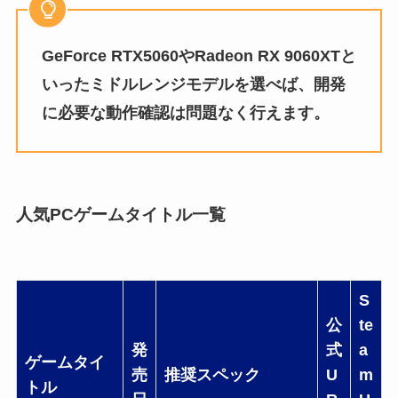
GeForce RTX5060やRadeon RX 9060XTと
いったミドルレンジモデルを選べば、開発
に必要な動作確認は問題なく行えます。
人気PCゲームタイトル一覧
S
公
te
発
式
a
ゲームタイ
売
推奨スペック
U
m
トル