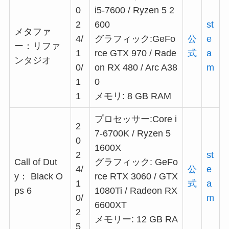
0
i5-7600 / Ryzen 5 2
2
600
st
メタファ
4/
グラフィック:GeFo
公
e
ー：リファ
1
rce GTX 970 / Rade
式
a
ンタジオ
0/
on RX 480 / Arc A38
m
1
0
1
メモリ: 8 GB RAM
プロセッサー:Core i
2
7-6700K / Ryzen 5
0
1600X
2
st
Call of Dut
グラフィック: GeFo
4/
公
e
y： Black O
rce RTX 3060 / GTX
1
式
a
ps 6
1080Ti / Radeon RX
0/
m
6600XT
2
メモリー: 12 GB RA
5