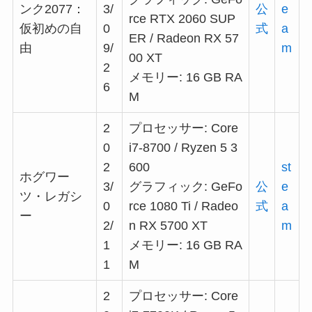
ンク2077：
3/
公
e
rce RTX 2060 SUP
仮初めの自
0
式
a
ER / Radeon RX 57
由
9/
m
00 XT
2
メモリー: 16 GB RA
6
M
2
プロセッサー: Core
0
i7-8700 / Ryzen 5 3
2
600
st
ホグワー
3/
グラフィック: GeFo
公
e
ツ・レガシ
0
rce 1080 Ti / Radeo
式
a
ー
2/
n RX 5700 XT
m
1
メモリー: 16 GB RA
1
M
2
プロセッサー: Core