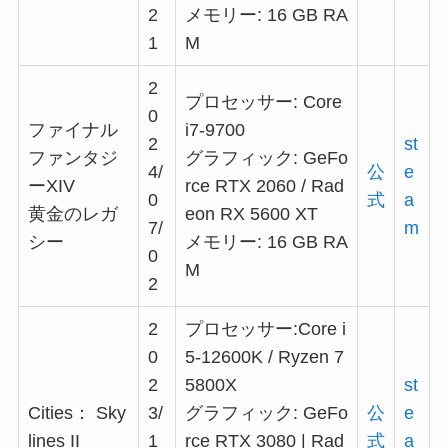
2
メモリー: 16 GB RA
1
M
2
プロセッサー: Core
0
ファイナル
i7-9700
2
st
ファンタジ
グラフィック: GeFo
4/
公
e
ーXIV
rce RTX 2060 / Rad
0
式
a
黄金のレガ
eon RX 5600 XT
7/
m
シー
メモリー: 16 GB RA
0
M
2
2
プロセッサー:Core i
0
5-12600K / Ryzen 7
2
5800X
st
Cities： Sky
3/
グラフィック: GeFo
公
e
lines II
1
rce RTX 3080 | Rad
式
a