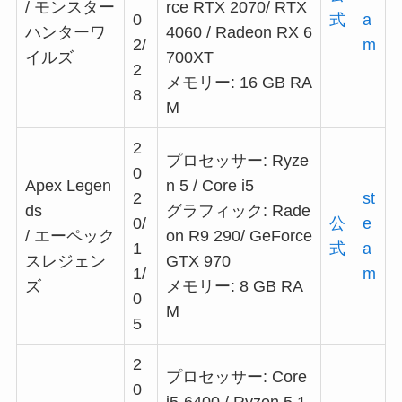
/ モンスター
rce RTX 2070/ RTX
0
式
a
ハンターワ
4060 / Radeon RX 6
2/
m
イルズ
700XT
2
メモリー: 16 GB RA
8
M
2
プロセッサー: Ryze
0
Apex Legen
n 5 / Core i5
2
st
ds
グラフィック: Rade
0/
公
e
/ エーペック
on R9 290/ GeForce
1
式
a
スレジェン
GTX 970
1/
m
ズ
メモリー: 8 GB RA
0
M
5
2
プロセッサー: Core
0
i5-6400 / Ryzen 5 1