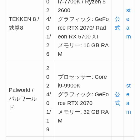
0
i7-7700K / Ryzen 5
2
2600
st
TEKKEN 8 /
4/
グラフィック: GeFo
公
e
鉄拳8
0
rce RTX 2070/ Rad
式
a
1/
eon RX 5700 XT
m
2
メモリー: 16 GB RA
6
M
2
0
プロセッサー: Core
2
i9-9900K
st
Palworld /
4/
グラフィック: GeFo
公
e
パルワール
0
rce RTX 2070
式
a
ド
1/
メモリー: 32 GB RA
m
1
M
9