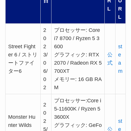
日
R
U
L
R
L
2
プロセッサー: Core
0
i7 8700 / Ryzen 5 3
Street Fight
2
600
st
er 6 / ストリ
3/
グラフィック: RTX
公
e
ートファイ
0
2070 / Radeon RX 5
式
a
ター6
6/
700XT
m
0
メモリー: 16 GB RA
2
M
プロセッサー:Core i
2
5-11600K / Ryzen 5
0
Monster Hu
3600X
2
st
nter Wilds
グラフィック: GeFo
5/
公
e