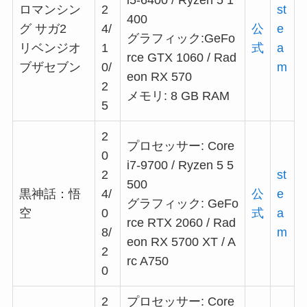
ロマンシン
2
st
400
グ サガ2
4/
公
e
グラフィック:GeFo
リベンジオ
1
式
a
rce GTX 1060 / Rad
ブザセブン
0/
m
eon RX 570
2
メモリ: 8 GB RAM
5
2
プロセッサー: Core
0
i7-9700 / Ryzen 5 5
2
st
500
黒神話：悟
4/
公
e
グラフィック: GeFo
空
0
式
a
rce RTX 2060 / Rad
8/
m
eon RX 5700 XT / A
2
rc A750
0
2
プロセッサー: Core