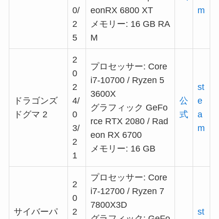
0/
eonRX 6800 XT
m
2
メモリー: 16 GB RA
5
M
2
プロセッサー: Core
0
i7-10700 / Ryzen 5
2
st
3600X
ドラゴンズ
4/
公
e
グラフィック GeFo
ドグマ 2
0
式
a
rce RTX 2080 / Rad
3/
m
eon RX 6700
2
メモリー: 16 GB
1
プロセッサー: Core
2
i7-12700 / Ryzen 7
0
7800X3D
サイバーパ
2
st
グラフィック: GeFo