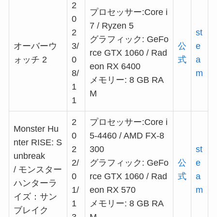
2
プロセッサー:Core i
0
7 / Ryzen 5
2
st
グラフィック: GeFo
オーバーウ
3/
公
e
rce GTX 1060 / Rad
ォッチ 2
0
式
a
eon RX 6400
8/
m
メモリー: 8 GB RA
1
M
1
2
プロセッサー:Core i
Monster Hu
0
5-4460 / AMD FX-8
nter RISE: S
2
300
st
unbreak
2/
グラフィック: GeFo
公
e
/ モンスター
0
rce GTX 1060 / Rad
式
a
ハンターラ
1/
eon RX 570
m
イズ：サン
1
メモリー: 8 GB RA
ブレイク
3
M