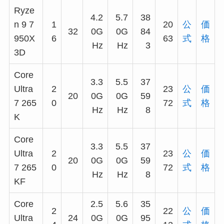
Ryze
4.2
5.7
38
n 9 7
1
20
公
価
32
0G
0G
84
950X
6
63
式
格
Hz
Hz
3
3D
Core
3.3
5.5
37
Ultra
2
23
公
価
20
0G
0G
59
7 265
0
72
式
格
Hz
Hz
8
K
Core
3.3
5.5
37
Ultra
2
23
公
価
20
0G
0G
59
7 265
0
72
式
格
Hz
Hz
8
KF
Core
2.5
5.6
35
2
22
公
価
Ultra
24
0G
0G
95