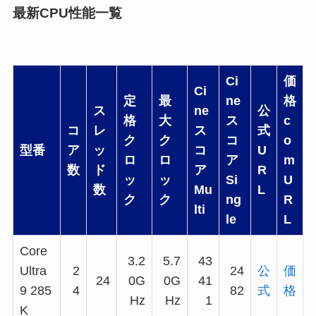
最新CPU性能一覧
Ci
価
Ci
定
最
ne
格
ス
ne
公
格
大
ス
c
コ
レ
ス
式
ク
ク
コ
o
型番
ア
ッ
コ
U
ロ
ロ
ア
m
数
ド
ア
R
ッ
ッ
Si
U
数
Mu
L
ク
ク
ng
R
lti
le
L
Core
3.2
5.7
43
Ultra
2
24
公
価
24
0G
0G
41
9 285
4
82
式
格
Hz
Hz
1
K