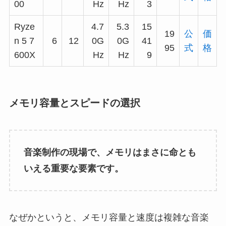
00
Hz
Hz
3
Ryze
4.7
5.3
15
19
公
価
n 5 7
6
12
0G
0G
41
95
式
格
600X
Hz
Hz
9
メモリ容量とスピードの選択
音楽制作の現場で、メモリはまさに命とも
いえる重要な要素です。
なぜかというと、メモリ容量と速度は複雑な音楽