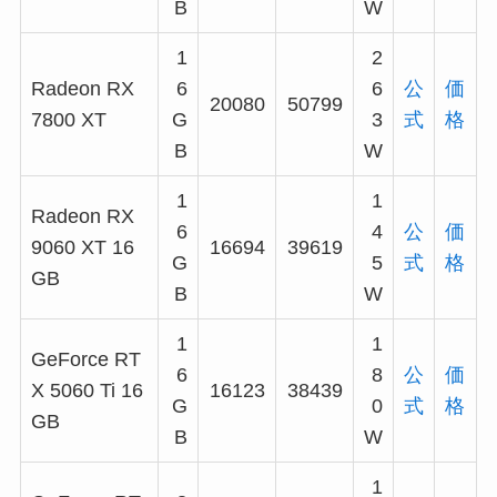
B
W
1
2
Radeon RX
6
6
公
価
20080
50799
7800 XT
G
3
式
格
B
W
1
1
Radeon RX
6
4
公
価
9060 XT 16
16694
39619
G
5
式
格
GB
B
W
1
1
GeForce RT
6
8
公
価
X 5060 Ti 16
16123
38439
G
0
式
格
GB
B
W
1