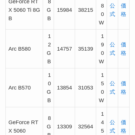
GeForce RT
8
8
公
価
X 5060 Ti 8G
G
15984
38215
0
式
格
B
B
W
1
1
2
9
公
価
Arc B580
14757
35139
G
0
式
格
B
W
1
1
0
5
公
価
Arc B570
13854
31053
G
0
式
格
B
W
1
8
GeForce RT
4
公
価
G
13309
32564
X 5060
5
式
格
B