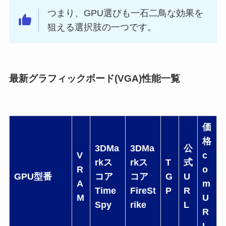
つまり、GPU選びも一石二鳥な効果を
狙える選択肢の一つです。
最新グラフィックボード(VGA)性能一覧
価
格
3DMa
3DMa
公
V
c
rkス
rkス
T
式
R
o
GPU型番
コア
コア
G
U
A
m
Time
FireSt
P
R
M
U
Spy
rike
L
R
L