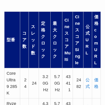
Ci
価
Ci
定
最
ne
格
ス
ne
公
格
大
ス
c
コ
レ
ス
式
ク
ク
コ
o
型番
ア
ッ
コ
U
ロ
ロ
ア
m
数
ド
ア
R
ッ
ッ
Si
U
数
Mu
L
ク
ク
ng
R
lti
le
L
Core
3.2
5.7
43
Ultra
2
24
公
価
24
0G
0G
41
9 285
4
82
式
格
Hz
Hz
1
K
Ryze
4.3
5.7
43