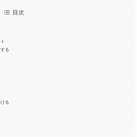
目次
ント
右する
つける