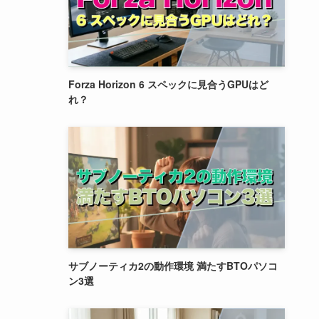
Forza Horizon 6 スペックに見合うGPUはど
れ？
サブノーティカ2の動作環境 満たすBTOパソコ
ン3選