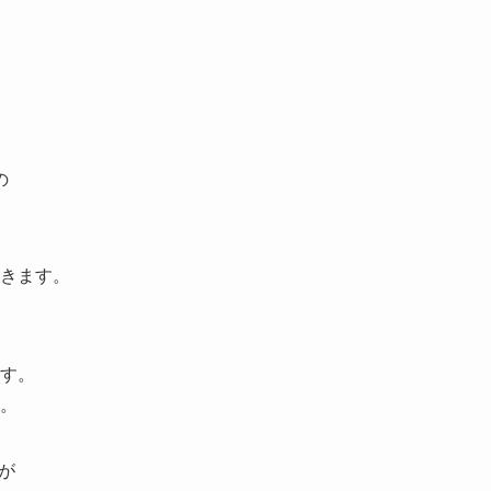
の
きます。
す。
。
が