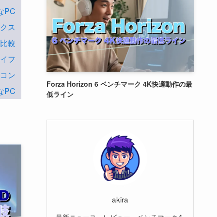
なPC
ックス
判比較
ライフ
ソコン
Forza Horizon 6 ベンチマーク 4K快適動作の最
なPC
低ライン
akira
最新ニュース、レビュー、ベンチマークを