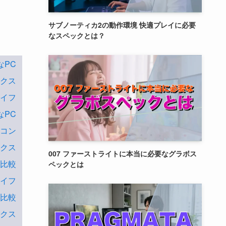
サブノーティカ2の動作環境 快適プレイに必要
なスペックとは？
なPC
ックス
ライフ
なPC
ソコン
ックス
007 ファーストライトに本当に必要なグラボス
判比較
ペックとは
ライフ
判比較
ックス