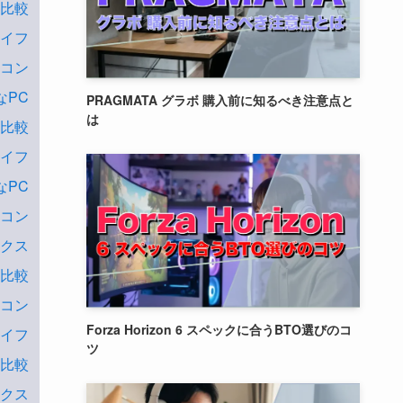
判比較
ライフ
ソコン
なPC
PRAGMATA グラボ 購入前に知るべき注意点と
は
判比較
ライフ
なPC
ソコン
ックス
判比較
ソコン
Forza Horizon 6 スペックに合うBTO選びのコ
ライフ
ツ
判比較
ックス