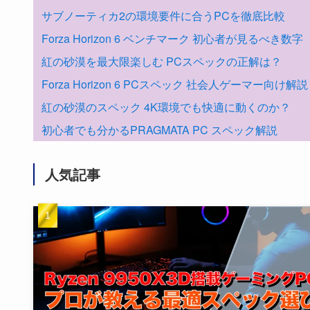
サブノーティカ2の環境要件に合うPCを徹底比較
Forza Horizon 6 ベンチマーク 初心者が見るべき数字
紅の砂漠を最大限楽しむ PCスペックの正解は？
Forza Horizon 6 PCスペック 社会人ゲーマー向け解説
紅の砂漠のスペック 4K環境でも快適に動くのか？
初心者でも分かるPRAGMATA PC スペック解説
人気記事