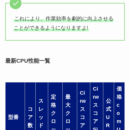
これにより、作業効率を劇的に向上させる
ことができるようになりますよ!
最新CPU性能一覧
Ci
価
Ci
定
最
ne
格
ス
ne
公
格
大
ス
c
コ
レ
ス
式
ク
ク
コ
o
型番
ア
ッ
コ
U
ロ
ロ
ア
m
数
ド
ア
R
ッ
ッ
Si
U