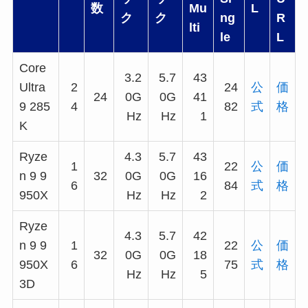
数
Mu
L
ク
ク
ng
R
lti
le
L
Core
3.2
5.7
43
Ultra
2
24
公
価
24
0G
0G
41
9 285
4
82
式
格
Hz
Hz
1
K
Ryze
4.3
5.7
43
1
22
公
価
n 9 9
32
0G
0G
16
6
84
式
格
950X
Hz
Hz
2
Ryze
4.3
5.7
42
n 9 9
1
22
公
価
32
0G
0G
18
950X
6
75
式
格
Hz
Hz
5
3D