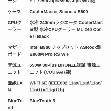
ージ
E：7250Gbps/6900Gbps WD製)
ケース
CoolerMaster Silencio S600
CPUク
水冷 240mmラジエータ CoolerMast
ーラー
er製 水冷CPUクーラー ML 240 Cor
e II Black
マザー
intel B860 チップセット ASRock製
ボード
B860M Pro RS WiFi
電源ユ
650W 80Plus BRONZE認証 電源ユ
ニット
ニット (COUGAR製)
無線LA
Wi-Fi 6E (IEEE802.11ax/11ad/11ac/
N
11n/11a/11g/11b)
BlueTo
BlueTooth 5
oth