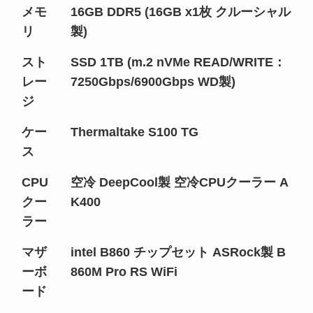
メモ
16GB DDR5 (16GB x1枚 クルーシャル
リ
製)
スト
SSD 1TB (m.2 nVMe READ/WRITE：
レー
7250Gbps/6900Gbps WD製)
ジ
ケー
Thermaltake S100 TG
ス
CPU
空冷 DeepCool製 空冷CPUクーラー A
クー
K400
ラー
マザ
intel B860 チップセット ASRock製 B
ーボ
860M Pro RS WiFi
ード