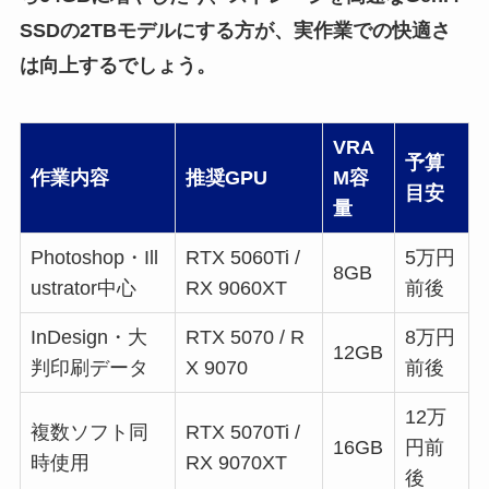
SSDの2TBモデルにする方が、実作業での快適さ
は向上するでしょう。
VRA
予算
作業内容
推奨GPU
M容
目安
量
Photoshop・Ill
RTX 5060Ti /
5万円
8GB
ustrator中心
RX 9060XT
前後
InDesign・大
RTX 5070 / R
8万円
12GB
判印刷データ
X 9070
前後
12万
複数ソフト同
RTX 5070Ti /
16GB
円前
時使用
RX 9070XT
後