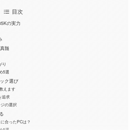
目次
85Kの実力
み
の真髄
がり
め5選
ペック選び
方を教えます
を追求
ージの選択
る
に合ったPCは？
め5選