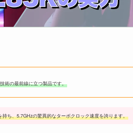
現在の技術の最前線に立つ製品です。
24のコアを持ち、5.7GHzの驚異的なターボクロック速度を誇ります。