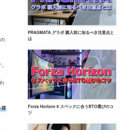
PRAGMATA グラボ 購入前に知るべき注意点と
は
いの
す。
行わ
Forza Horizon 6 スペックに合うBTO選びのコ
を搭
ツ