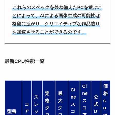
これらのスペックを兼ね備えたPCを選ぶこ
とによって、AIによる画像生成の可能性は
格段に拡がり、クリエイティブな作品造り
を加速させることができるのです。
最新CPU性能一覧
Ci
価
Ci
定
最
ne
格
ス
ne
公
格
大
ス
c
コ
レ
ス
式
ク
ク
コ
o
型番
ア
ッ
コ
U
ロ
ロ
ア
m