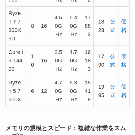
Ryze
4.5
5.4
17
n 7 7
18
公
価
8
16
0G
0G
88
800X
28
式
格
Hz
Hz
2
3D
Core i
2.5
4.7
16
1
17
公
価
5-144
16
0G
0G
18
0
90
式
格
00
Hz
Hz
3
Ryze
4.7
5.3
15
19
公
価
n 5 7
6
12
0G
0G
41
95
式
格
600X
Hz
Hz
9
メモリの規模とスピード：複雑な作業をスム