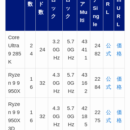
数
ド
ア
R
ッ
ッ
Si
U
数
Mu
L
ク
ク
ng
R
lti
le
L
Core
3.2
5.7
43
Ultra
2
24
公
価
24
0G
0G
41
9 285
4
82
式
格
Hz
Hz
1
K
Ryze
4.3
5.7
43
1
22
公
価
n 9 9
32
0G
0G
16
6
84
式
格
950X
Hz
Hz
2
Ryze
4.3
5.7
42
n 9 9
1
22
公
価
32
0G
0G
18
950X
6
75
式
格
Hz
Hz
5
3D