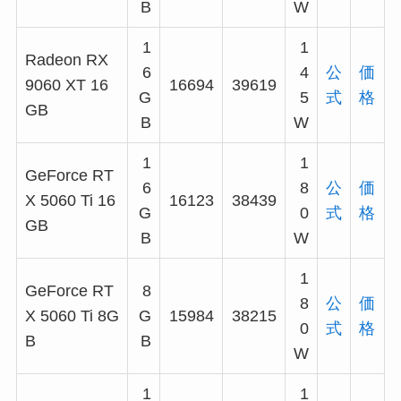
B
W
1
1
Radeon RX
6
4
公
価
9060 XT 16
16694
39619
G
5
式
格
GB
B
W
1
1
GeForce RT
6
8
公
価
X 5060 Ti 16
16123
38439
G
0
式
格
GB
B
W
1
GeForce RT
8
8
公
価
X 5060 Ti 8G
G
15984
38215
0
式
格
B
B
W
1
1