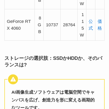
B
W
1
8
GeForce RT
1
公
価
G
10737
28764
X 4060
5
式
格
B
W
ストレージの選択肢：SSDかHDDか、そのバ
ランスは?
AI画像生成ソフトウェアは電脳空間でキャ
ンバスを広げ、創造力を形に変える画期的
なツールです。