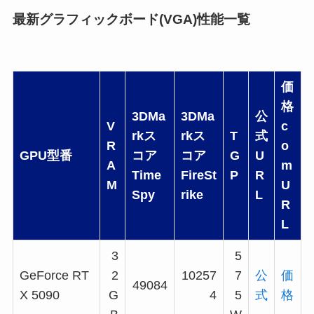
最新グラフィックボード(VGA)性能一覧
価
格
3DMa
3DMa
公
V
c
rkス
rkス
T
式
R
o
GPU型番
コア
コア
G
U
A
m
Time
FireSt
P
R
M
U
Spy
rike
L
R
L
3
5
GeForce RT
2
10257
7
公
価
49084
X 5090
G
4
5
式
格