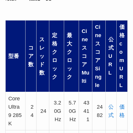
Ci
価
Ci
定
最
ne
格
ス
ne
公
格
大
ス
c
コ
レ
ス
式
ク
ク
コ
o
型番
ア
ッ
コ
U
ロ
ロ
ア
m
数
ド
ア
R
ッ
ッ
Si
U
数
Mu
L
ク
ク
ng
R
lti
le
L
Core
3.2
5.7
43
Ultra
2
24
公
価
24
0G
0G
41
9 285
4
82
式
格
Hz
Hz
1
K