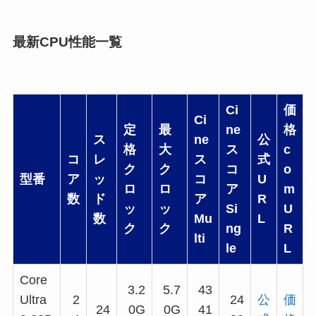
最新CPU性能一覧
Ci
価
Ci
定
最
ne
格
ス
ne
公
格
大
ス
c
コ
レ
ス
式
ク
ク
コ
o
型番
ア
ッ
コ
U
ロ
ロ
ア
m
数
ド
ア
R
ッ
ッ
Si
U
数
Mu
L
ク
ク
ng
R
lti
le
L
Core
3.2
5.7
43
Ultra
2
24
公
価
24
0G
0G
41