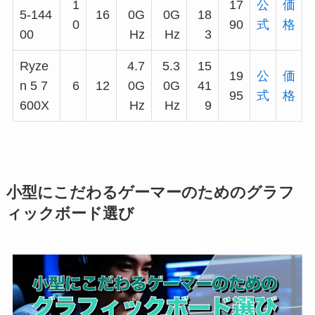
1
17
公
価
5-144
16
0G
0G
18
0
90
式
格
00
Hz
Hz
3
Ryze
4.7
5.3
15
19
公
価
n 5 7
6
12
0G
0G
41
95
式
格
600X
Hz
Hz
9
小型にこだわるゲーマーのためのグラフ
ィックボード選び