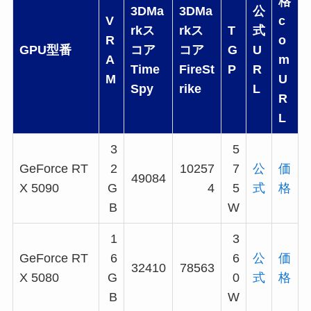
格
3DMa
3DMa
公
V
c
rkス
rkス
T
式
R
o
GPU型番
コア
コア
G
U
A
m
Time
FireSt
P
R
M
U
Spy
rike
L
R
L
3
5
GeForce RT
2
10257
7
公
価
49084
X 5090
G
4
5
式
格
B
W
1
3
GeForce RT
6
6
公
価
32410
78563
X 5080
G
0
式
格
B
W