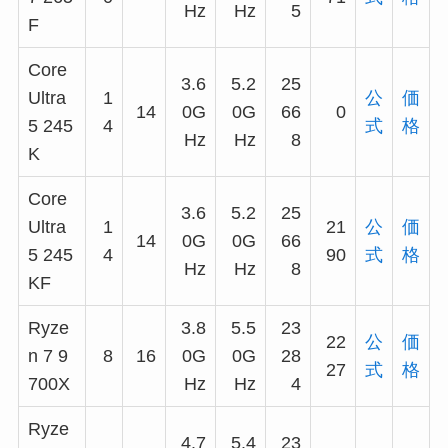
Hz
Hz
5
F
Core
3.6
5.2
25
Ultra
1
公
価
14
0G
0G
66
0
5 245
4
式
格
Hz
Hz
8
K
Core
3.6
5.2
25
Ultra
1
21
公
価
14
0G
0G
66
5 245
4
90
式
格
Hz
Hz
8
KF
Ryze
3.8
5.5
23
22
公
価
n 7 9
8
16
0G
0G
28
27
式
格
700X
Hz
Hz
4
Ryze
4.7
5.4
23