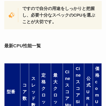
ですので自分の用途をしっかりと把握
し、必要十分なスペックのCPUを選ぶ
ことが大切です。
最新CPU性能一覧
Ci
価
Ci
定
最
ne
格
ス
ne
公
格
大
ス
c
コ
レ
ス
式
ク
ク
コ
o
型番
ア
ッ
コ
U
ロ
ロ
ア
m
数
ド
ア
R
ッ
ッ
Si
U
数
Mu
L