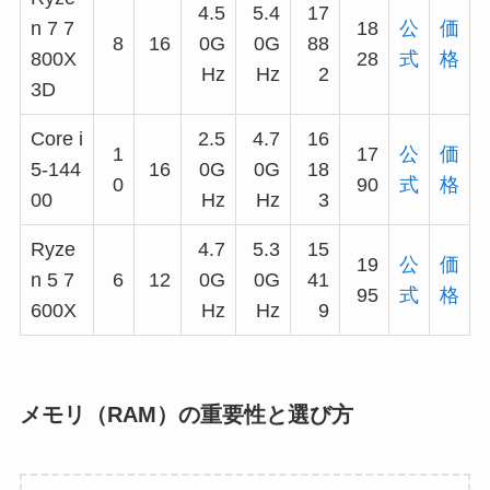
4.5
5.4
17
n 7 7
18
公
価
8
16
0G
0G
88
800X
28
式
格
Hz
Hz
2
3D
Core i
2.5
4.7
16
1
17
公
価
5-144
16
0G
0G
18
0
90
式
格
00
Hz
Hz
3
Ryze
4.7
5.3
15
19
公
価
n 5 7
6
12
0G
0G
41
95
式
格
600X
Hz
Hz
9
メモリ（RAM）の重要性と選び方