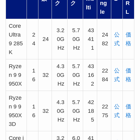
ク
ク
ng
R
lti
le
L
Core
3.2
5.7
43
Ultra
2
24
公
価
24
0G
0G
41
9 285
4
82
式
格
Hz
Hz
1
K
Ryze
4.3
5.7
43
1
22
公
価
n 9 9
32
0G
0G
16
6
84
式
格
950X
Hz
Hz
2
Ryze
4.3
5.7
42
n 9 9
1
22
公
価
32
0G
0G
18
950X
6
75
式
格
Hz
Hz
5
3D
Core i
3.2
6.0
41