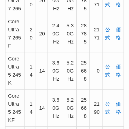
Ultra
20
0G
0G
78
0
71
式
格
7 265
Hz
Hz
5
Core
2.4
5.3
28
Ultra
2
21
公
価
20
0G
0G
78
7 265
0
71
式
格
Hz
Hz
5
F
Core
3.6
5.2
25
Ultra
1
公
価
14
0G
0G
66
0
5 245
4
式
格
Hz
Hz
8
K
Core
3.6
5.2
25
Ultra
1
21
公
価
14
0G
0G
66
5 245
4
90
式
格
Hz
Hz
8
KF