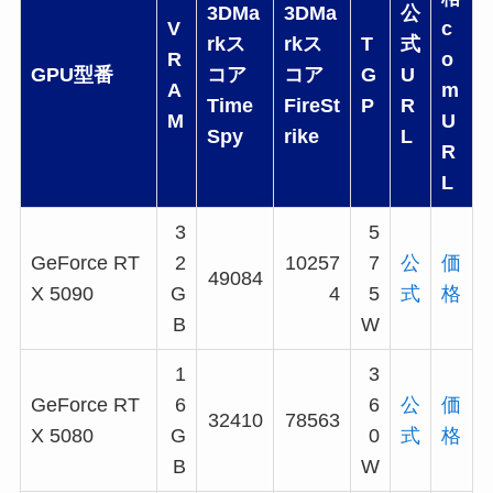
3DMa
3DMa
公
V
c
rkス
rkス
T
式
R
o
GPU型番
コア
コア
G
U
A
m
Time
FireSt
P
R
M
U
Spy
rike
L
R
L
3
5
GeForce RT
2
10257
7
公
価
49084
X 5090
G
4
5
式
格
B
W
1
3
GeForce RT
6
6
公
価
32410
78563
X 5080
G
0
式
格
B
W