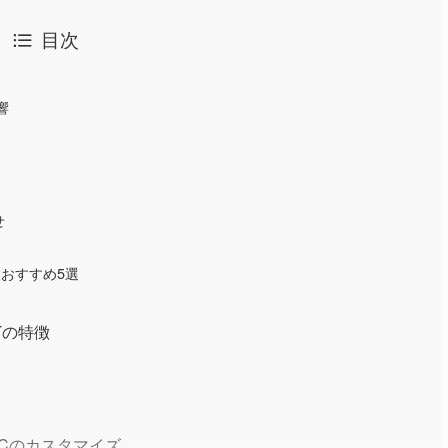
目次
響
せ
C おすすめ5選
Tの特徴
力
PCのカスタマイズ