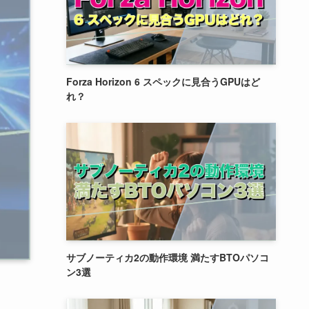
Forza Horizon 6 スペックに見合うGPUはど
れ？
サブノーティカ2の動作環境 満たすBTOパソコ
ン3選