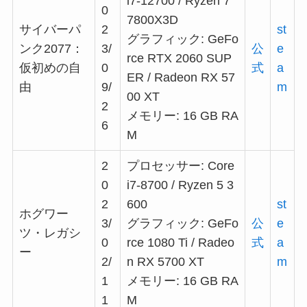
i7-12700 / Ryzen 7
0
7800X3D
サイバーパ
2
st
グラフィック: GeFo
ンク2077：
3/
公
e
rce RTX 2060 SUP
仮初めの自
0
式
a
ER / Radeon RX 57
由
9/
m
00 XT
2
メモリー: 16 GB RA
6
M
2
プロセッサー: Core
0
i7-8700 / Ryzen 5 3
2
600
st
ホグワー
3/
グラフィック: GeFo
公
e
ツ・レガシ
0
rce 1080 Ti / Radeo
式
a
ー
2/
n RX 5700 XT
m
1
メモリー: 16 GB RA
1
M