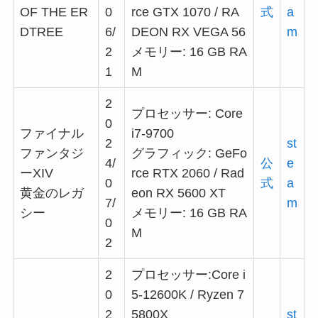
OF THE ER
0
rce GTX 1070 / RA
式
a
DTREE
6/
DEON RX VEGA 56
m
2
メモリー: 16 GB RA
1
M
2
プロセッサー: Core
0
ファイナル
i7-9700
2
st
ファンタジ
グラフィック: GeFo
4/
公
e
ーXIV
rce RTX 2060 / Rad
0
式
a
黄金のレガ
eon RX 5600 XT
7/
m
シー
メモリー: 16 GB RA
0
M
2
2
プロセッサー:Core i
0
5-12600K / Ryzen 7
2
5800X
st