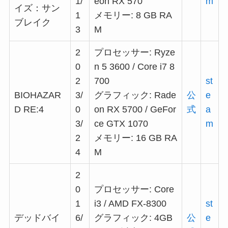
1/
eon RX 570
m
イズ：サン
1
メモリー: 8 GB RA
ブレイク
3
M
2
プロセッサー: Ryze
0
n 5 3600 / Core i7 8
2
700
st
BIOHAZAR
3/
グラフィック: Rade
公
e
D RE:4
0
on RX 5700 / GeFor
式
a
3/
ce GTX 1070
m
2
メモリー: 16 GB RA
4
M
2
0
プロセッサー: Core
1
i3 / AMD FX-8300
st
デッドバイ
6/
グラフィック: 4GB
公
e