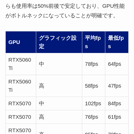
らも使用率は50%前後で安定しており、GPU性能
がボトルネックになっていることが明確です。
グラフィック設
平均fp
最低fp
GPU
定
s
s
RTX5060
中
78fps
64fps
Ti
RTX5060
高
58fps
47fps
Ti
RTX5070
中
102fps
84fps
RTX5070
高
76fps
61fps
RTX5070