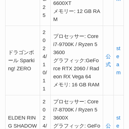
6600XT
2
メモリー: 12 GB RA
5
M
2
プロセッサー: Core
0
i7-9700K / Ryzen 5
2
st
ドラゴンボ
3600
4/
公
e
ール Sparki
グラフィック:GeFo
1
式
a
ng! ZERO
rce RTX 2060 / Rad
0/
m
eon RX Vega 64
1
メモリ: 16 GB RAM
1
2
プロセッサー: Core
0
i7-8700K / Ryzen 5
ELDEN RIN
2
3600X
st
G SHADOW
4/
グラフィック: GeFo
公
e