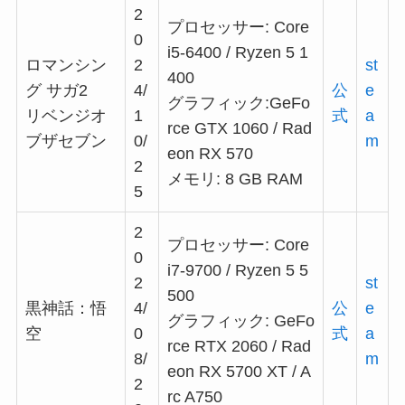
2
プロセッサー: Core
0
i5-6400 / Ryzen 5 1
ロマンシン
2
st
400
グ サガ2
4/
公
e
グラフィック:GeFo
リベンジオ
1
式
a
rce GTX 1060 / Rad
ブザセブン
0/
m
eon RX 570
2
メモリ: 8 GB RAM
5
2
プロセッサー: Core
0
i7-9700 / Ryzen 5 5
2
st
500
黒神話：悟
4/
公
e
グラフィック: GeFo
空
0
式
a
rce RTX 2060 / Rad
8/
m
eon RX 5700 XT / A
2
rc A750