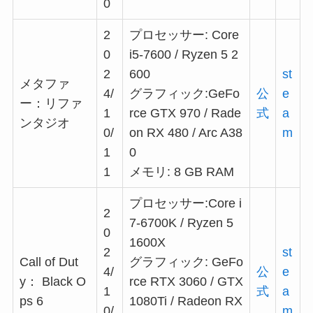
0
2
プロセッサー: Core
0
i5-7600 / Ryzen 5 2
2
600
st
メタファ
4/
グラフィック:GeFo
公
e
ー：リファ
1
rce GTX 970 / Rade
式
a
ンタジオ
0/
on RX 480 / Arc A38
m
1
0
1
メモリ: 8 GB RAM
プロセッサー:Core i
2
7-6700K / Ryzen 5
0
1600X
2
st
Call of Dut
グラフィック: GeFo
4/
公
e
y： Black O
rce RTX 3060 / GTX
1
式
a
ps 6
1080Ti / Radeon RX
0/
m