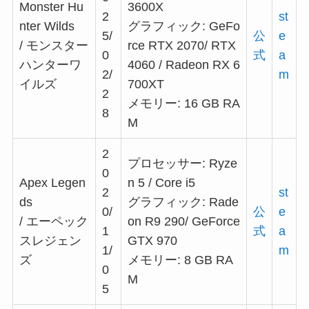
Monster Hu
3600X
2
st
nter Wilds
グラフィック: GeFo
5/
公
e
/ モンスター
rce RTX 2070/ RTX
0
式
a
ハンターワ
4060 / Radeon RX 6
2/
m
イルズ
700XT
2
メモリー: 16 GB RA
8
M
2
プロセッサー: Ryze
0
Apex Legen
n 5 / Core i5
2
st
ds
グラフィック: Rade
0/
公
e
/ エーペック
on R9 290/ GeForce
1
式
a
スレジェン
GTX 970
1/
m
ズ
メモリー: 8 GB RA
0
M
5