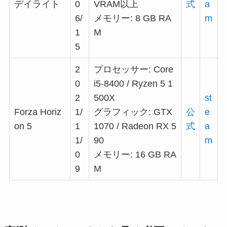
デイライト
0
VRAM以上
式
a
6/
メモリー: 8 GB RA
m
1
M
5
2
プロセッサー: Core
0
i5-8400 / Ryzen 5 1
2
500X
st
Forza Horiz
1/
グラフィック: GTX
公
e
on 5
1
1070 / Radeon RX 5
式
a
1/
90
m
0
メモリー: 16 GB RA
9
M