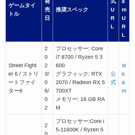
発
式
a
ゲームタイ
売
推奨スペック
U
m
トル
日
R
U
L
R
L
2
プロセッサー: Core
0
i7 8700 / Ryzen 5 3
Street Fight
2
600
st
er 6 / ストリ
3/
グラフィック: RTX
公
e
ートファイ
0
2070 / Radeon RX 5
式
a
ター6
6/
700XT
m
0
メモリー: 16 GB RA
2
M
プロセッサー:Core i
2
5-11600K / Ryzen 5
0