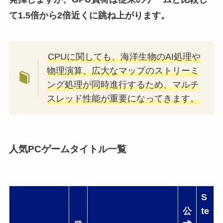
て1.5倍から2倍近くに跳ね上がります
。
CPUに関しても、海洋生物のAI処理や
物理演算、広大なマップのストリーミ
ング処理が同時進行するため、マルチ
スレッド性能が重要になってきます。
人気PCゲームタイトル一覧
S
公
te