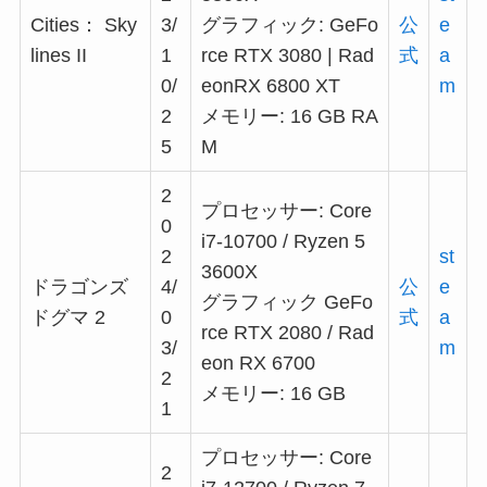
Cities： Sky
3/
グラフィック: GeFo
公
e
lines II
1
rce RTX 3080 | Rad
式
a
0/
eonRX 6800 XT
m
2
メモリー: 16 GB RA
5
M
2
プロセッサー: Core
0
i7-10700 / Ryzen 5
2
st
3600X
ドラゴンズ
4/
公
e
グラフィック GeFo
ドグマ 2
0
式
a
rce RTX 2080 / Rad
3/
m
eon RX 6700
2
メモリー: 16 GB
1
プロセッサー: Core
2