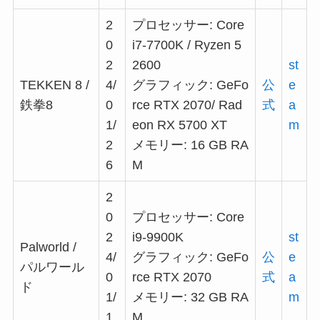
2
プロセッサー: Core
0
i7-7700K / Ryzen 5
2
2600
st
TEKKEN 8 /
4/
グラフィック: GeFo
公
e
鉄拳8
0
rce RTX 2070/ Rad
式
a
1/
eon RX 5700 XT
m
2
メモリー: 16 GB RA
6
M
2
0
プロセッサー: Core
2
i9-9900K
st
Palworld /
4/
グラフィック: GeFo
公
e
パルワール
0
rce RTX 2070
式
a
ド
1/
メモリー: 32 GB RA
m
1
M