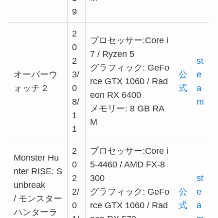
9
2
プロセッサー:Core i
0
7 / Ryzen 5
2
st
グラフィック: GeFo
オーバーウ
3/
公
e
rce GTX 1060 / Rad
ォッチ 2
0
式
a
eon RX 6400
8/
m
メモリー: 8 GB RA
1
M
1
2
プロセッサー:Core i
Monster Hu
0
5-4460 / AMD FX-8
nter RISE: S
2
300
st
unbreak
2/
グラフィック: GeFo
公
e
/ モンスター
0
rce GTX 1060 / Rad
式
a
ハンターラ