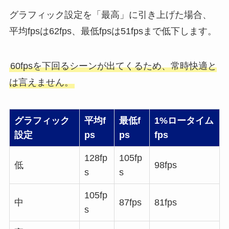
グラフィック設定を「最高」に引き上げた場合、
平均fpsは62fps、最低fpsは51fpsまで低下します。
60fpsを下回るシーンが出てくるため、常時快適と
は言えません。
グラフィック
平均f
最低f
1%ロータイム
設定
ps
ps
fps
128fp
105fp
低
98fps
s
s
105fp
中
87fps
81fps
s