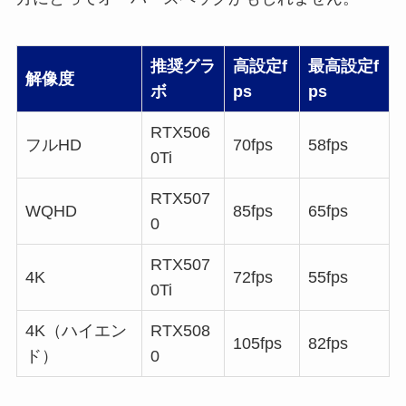
推奨グラ
高設定f
最高設定f
解像度
ボ
ps
ps
RTX506
フルHD
70fps
58fps
0Ti
RTX507
WQHD
85fps
65fps
0
RTX507
4K
72fps
55fps
0Ti
4K（ハイエン
RTX508
105fps
82fps
ド）
0