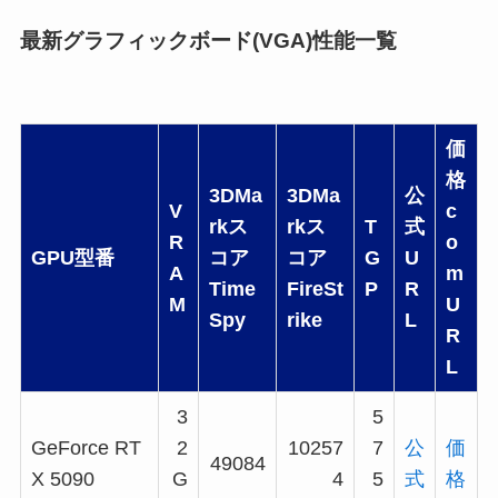
最新グラフィックボード(VGA)性能一覧
価
格
3DMa
3DMa
公
V
c
rkス
rkス
T
式
R
o
GPU型番
コア
コア
G
U
A
m
Time
FireSt
P
R
M
U
Spy
rike
L
R
L
3
5
GeForce RT
2
10257
7
公
価
49084
X 5090
G
4
5
式
格