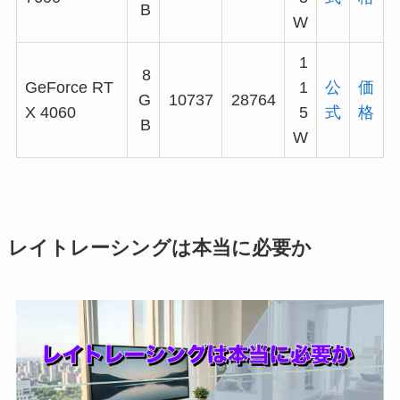
B
W
1
8
GeForce RT
1
公
価
G
10737
28764
X 4060
5
式
格
B
W
レイトレーシングは本当に必要か