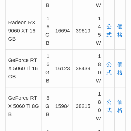
B
W
1
1
Radeon RX
6
4
公
価
9060 XT 16
16694
39619
G
5
式
格
GB
B
W
1
1
GeForce RT
6
8
公
価
X 5060 Ti 16
16123
38439
G
0
式
格
GB
B
W
1
GeForce RT
8
8
公
価
X 5060 Ti 8G
G
15984
38215
0
式
格
B
B
W